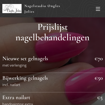
Nagelstudio Ongles
Jolies
Prijslijst
nagelbehandelingen
Nieuwe set gelnagels
€70
met verlenging
Bijwerking gelnagels
€50
incl. nailart
Extra nailart
€5
handpainting extra