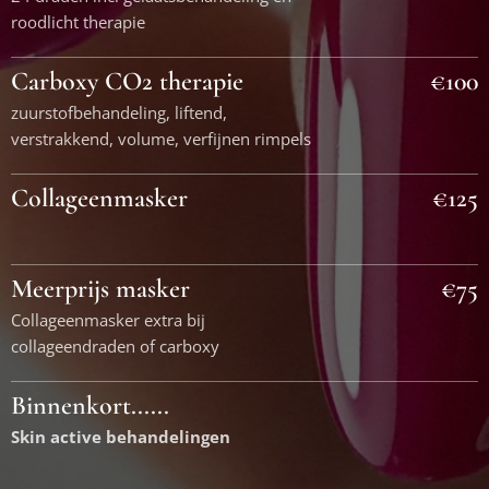
roodlicht therapie
Carboxy CO2 therapie
€100
zuurstofbehandeling, liftend,
verstrakkend, volume, verfijnen rimpels
Collageenmasker
€125
Meerprijs masker
€75
Collageenmasker extra bij
collageendraden of carboxy
Binnenkort......
Skin active behandelingen